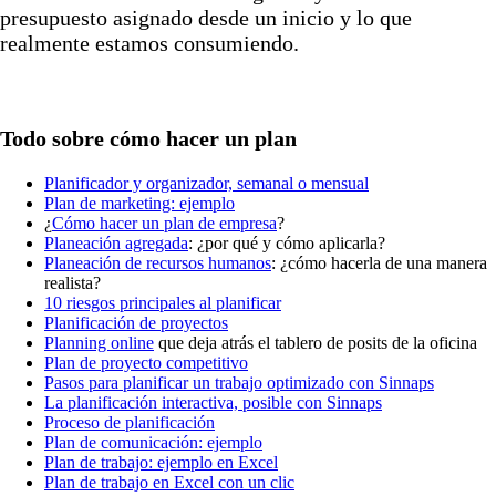
presupuesto asignado desde un inicio y lo que
realmente estamos consumiendo.
Todo sobre cómo hacer un plan
Planificador y organizador, semanal o mensual
Plan de marketing: ejemplo
¿
Cómo hacer un plan de empresa
?
Planeación agregada
: ¿por qué y cómo aplicarla?
Planeación de recursos humanos
: ¿cómo hacerla de una manera
realista?
10 riesgos principales al planificar
Planificación de proyectos
Planning online
que deja atrás el tablero de posits de la oficina
Plan de proyecto competitivo
Pasos para planificar un trabajo optimizado con Sinnaps
La planificación interactiva, posible con Sinnaps
Proceso de planificación
Plan de comunicación: ejemplo
Plan de trabajo: ejemplo en Excel
Plan de trabajo en Excel con un clic