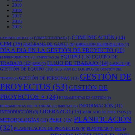
2019
2018
2017
2016
2015
COMUNICACIÓN
(14)
COMPETITIVIDAD
(7)
CAMINO CRÍTICO
(6)
CPM
(15)
DIAGRAMA DE GANTT
(9)
DIRECCIÓN DE PROYECTOS
(7)
DÍA A DIA EN LA GESTIÓN DE PROYECTO
(16)
EQUIPO
(15)
EQUIPO DE
EMPRENDIMIENTO
(6)
EMPRESAS
(6)
FLUJO DE TRABAJO
(14)
TRABAJO
(12)
GANTT
(9)
EVM
(7)
GESTIÓN DE EQUIPO
(10)
GESTIÓN DE EQUIPOS
(8)
GESTIÓN DEL
GESTIÓN DE
GESTIÓN DE PERSONAS
(10)
TIEMPO
(6)
PROYECTOS
(53)
GESTIÓN DE
PROYECTOS ⭐
(24)
HERRAMIENTAS DE GESTIÓN
(6)
INFORMACIÓN
(11)
HERRAMIENTAS DEL PLANNING
(6)
IMPUTAR
(6)
LIDERAZGO
(15)
INTRODUCCIÓN
(9)
MERCADO DE PROCESOS
(7)
PLANIFICACIÓN
PERT
(15)
METODOLOGÍAS
(11)
(32)
PLANIFICACIÓN DE PROYECTOS
(9)
PLANIFICAR
(7)
PMI
(6)