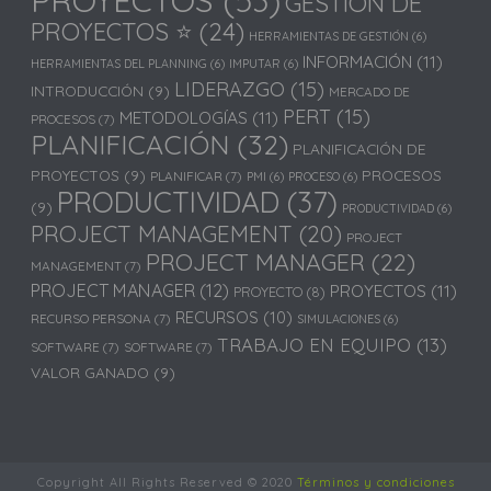
GESTIÓN DE
PROYECTOS ⭐
(24)
HERRAMIENTAS DE GESTIÓN
(6)
INFORMACIÓN
(11)
HERRAMIENTAS DEL PLANNING
(6)
IMPUTAR
(6)
LIDERAZGO
(15)
INTRODUCCIÓN
(9)
MERCADO DE
PERT
(15)
METODOLOGÍAS
(11)
PROCESOS
(7)
PLANIFICACIÓN
(32)
PLANIFICACIÓN DE
PROYECTOS
(9)
PROCESOS
PLANIFICAR
(7)
PMI
(6)
PROCESO
(6)
PRODUCTIVIDAD
(37)
(9)
PRODUCTIVIDAD
(6)
PROJECT MANAGEMENT
(20)
PROJECT
PROJECT MANAGER
(22)
MANAGEMENT
(7)
PROJECT MANAGER
(12)
PROYECTOS
(11)
PROYECTO
(8)
RECURSOS
(10)
RECURSO PERSONA
(7)
SIMULACIONES
(6)
TRABAJO EN EQUIPO
(13)
SOFTWARE
(7)
SOFTWARE
(7)
VALOR GANADO
(9)
Copyright All Rights Reserved © 2020
Términos y condiciones