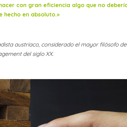
hacer con gran eficiencia algo que no deberí
e hecho en absoluto
.»
dista austriaco, considerado el mayor filósofo de
gement del siglo XX.