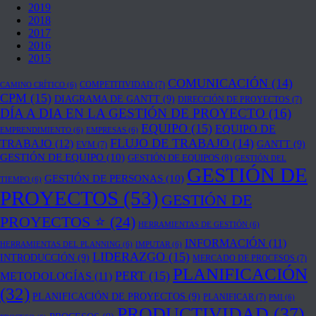
2019
2018
2017
2016
2015
COMUNICACIÓN
(14)
COMPETITIVIDAD
(7)
CAMINO CRÍTICO
(6)
CPM
(15)
DIAGRAMA DE GANTT
(9)
DIRECCIÓN DE PROYECTOS
(7)
DÍA A DIA EN LA GESTIÓN DE PROYECTO
(16)
EQUIPO
(15)
EQUIPO DE
EMPRENDIMIENTO
(6)
EMPRESAS
(6)
FLUJO DE TRABAJO
(14)
TRABAJO
(12)
GANTT
(9)
EVM
(7)
GESTIÓN DE EQUIPO
(10)
GESTIÓN DE EQUIPOS
(8)
GESTIÓN DEL
GESTIÓN DE
GESTIÓN DE PERSONAS
(10)
TIEMPO
(6)
PROYECTOS
(53)
GESTIÓN DE
PROYECTOS ⭐
(24)
HERRAMIENTAS DE GESTIÓN
(6)
INFORMACIÓN
(11)
HERRAMIENTAS DEL PLANNING
(6)
IMPUTAR
(6)
LIDERAZGO
(15)
INTRODUCCIÓN
(9)
MERCADO DE PROCESOS
(7)
PLANIFICACIÓN
PERT
(15)
METODOLOGÍAS
(11)
(32)
PLANIFICACIÓN DE PROYECTOS
(9)
PLANIFICAR
(7)
PMI
(6)
PRODUCTIVIDAD
(37)