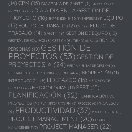
(14)
CPM
(15)
DIAGRAMA DE GANTT
(9)
DIRECCIÓN DE
DÍA A DIA EN LA GESTIÓN DE
PROYECTOS
(7)
PROYECTO
(16)
EQUIPO
EMPRENDIMIENTO
(6)
EMPRESAS
(6)
(15)
FLUJO DE
EQUIPO DE TRABAJO
(12)
EVM
(7)
TRABAJO
(14)
GESTIÓN DE EQUIPO
(10)
GANTT
(9)
GESTIÓN DE
GESTIÓN DE EQUIPOS
(8)
GESTIÓN DEL TIEMPO
(6)
GESTIÓN DE
PERSONAS
(10)
PROYECTOS
(53)
GESTIÓN DE
PROYECTOS ⭐
(24)
HERRAMIENTAS DE GESTIÓN
(6)
INFORMACIÓN
(11)
HERRAMIENTAS DEL PLANNING
(6)
IMPUTAR
(6)
LIDERAZGO
(15)
INTRODUCCIÓN
(9)
MERCADO DE
PERT
(15)
METODOLOGÍAS
(11)
PROCESOS
(7)
PLANIFICACIÓN
(32)
PLANIFICACIÓN DE
PROYECTOS
(9)
PROCESOS
PLANIFICAR
(7)
PMI
(6)
PROCESO
(6)
PRODUCTIVIDAD
(37)
(9)
PRODUCTIVIDAD
(6)
PROJECT MANAGEMENT
(20)
PROJECT
PROJECT MANAGER
(22)
MANAGEMENT
(7)