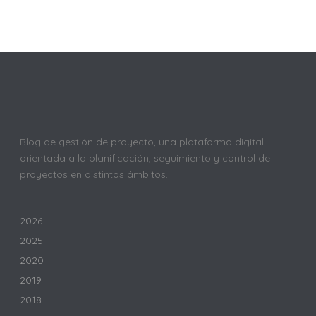
Blog de gestión de proyecto, una plataforma digital
orientada a la planificación, seguimiento y control de
proyectos en distintos ámbitos.
2026
2025
2020
2019
2018