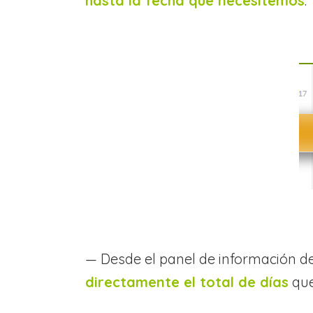
hasta la fecha que necesitemos
.
— Desde el panel de información d
directamente el total de días
que