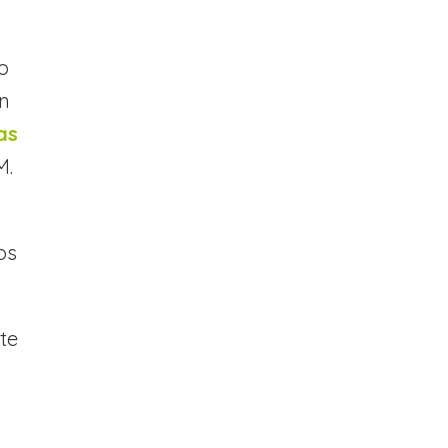
o
En
as
M.
os
te
a