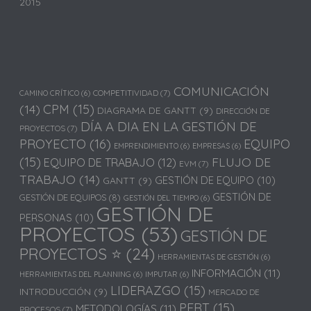
2015
COMUNICACIÓN
COMPETITIVIDAD
(7)
CAMINO CRÍTICO
(6)
(14)
CPM
(15)
DIAGRAMA DE GANTT
(9)
DIRECCIÓN DE
DÍA A DIA EN LA GESTIÓN DE
PROYECTOS
(7)
PROYECTO
(16)
EQUIPO
EMPRENDIMIENTO
(6)
EMPRESAS
(6)
(15)
FLUJO DE
EQUIPO DE TRABAJO
(12)
EVM
(7)
TRABAJO
(14)
GESTIÓN DE EQUIPO
(10)
GANTT
(9)
GESTIÓN DE
GESTIÓN DE EQUIPOS
(8)
GESTIÓN DEL TIEMPO
(6)
GESTIÓN DE
PERSONAS
(10)
PROYECTOS
(53)
GESTIÓN DE
PROYECTOS ⭐
(24)
HERRAMIENTAS DE GESTIÓN
(6)
INFORMACIÓN
(11)
HERRAMIENTAS DEL PLANNING
(6)
IMPUTAR
(6)
LIDERAZGO
(15)
INTRODUCCIÓN
(9)
MERCADO DE
PERT
(15)
METODOLOGÍAS
(11)
PROCESOS
(7)