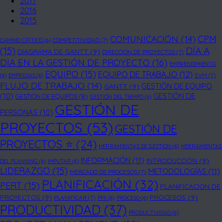
2017
2016
2015
COMUNICACIÓN
(14)
CPM
COMPETITIVIDAD
(7)
CAMINO CRÍTICO
(6)
DÍA A
(15)
DIAGRAMA DE GANTT
(9)
DIRECCIÓN DE PROYECTOS
(7)
DIA EN LA GESTIÓN DE PROYECTO
(16)
EMPRENDIMIENTO
EQUIPO
(15)
EQUIPO DE TRABAJO
(12)
EVM
(7)
(6)
EMPRESAS
(6)
FLUJO DE TRABAJO
(14)
GESTIÓN DE EQUIPO
GANTT
(9)
(10)
GESTIÓN DE
GESTIÓN DE EQUIPOS
(8)
GESTIÓN DEL TIEMPO
(6)
GESTIÓN DE
PERSONAS
(10)
PROYECTOS
(53)
GESTIÓN DE
PROYECTOS ⭐
(24)
HERRAMIENTAS DE GESTIÓN
(6)
HERRAMIENTAS
INFORMACIÓN
(11)
INTRODUCCIÓN
(9)
DEL PLANNING
(6)
IMPUTAR
(6)
LIDERAZGO
(15)
METODOLOGÍAS
(11)
MERCADO DE PROCESOS
(7)
PLANIFICACIÓN
(32)
PERT
(15)
PLANIFICACIÓN DE
PROYECTOS
(9)
PROCESOS
(9)
PLANIFICAR
(7)
PMI
(6)
PROCESO
(6)
PRODUCTIVIDAD
(37)
PRODUCTIVIDAD
(6)