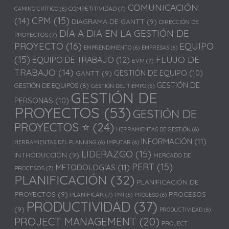
COMUNICACIÓN
COMPETITIVIDAD
(7)
CAMINO CRÍTICO
(6)
(14)
CPM
(15)
DIAGRAMA DE GANTT
(9)
DIRECCIÓN DE
DÍA A DIA EN LA GESTIÓN DE
PROYECTOS
(7)
PROYECTO
(16)
EQUIPO
EMPRENDIMIENTO
(6)
EMPRESAS
(6)
(15)
FLUJO DE
EQUIPO DE TRABAJO
(12)
EVM
(7)
TRABAJO
(14)
GESTIÓN DE EQUIPO
(10)
GANTT
(9)
GESTIÓN DE
GESTIÓN DE EQUIPOS
(8)
GESTIÓN DEL TIEMPO
(6)
GESTIÓN DE
PERSONAS
(10)
PROYECTOS
(53)
GESTIÓN DE
PROYECTOS ⭐
(24)
HERRAMIENTAS DE GESTIÓN
(6)
INFORMACIÓN
(11)
HERRAMIENTAS DEL PLANNING
(6)
IMPUTAR
(6)
LIDERAZGO
(15)
INTRODUCCIÓN
(9)
MERCADO DE
PERT
(15)
METODOLOGÍAS
(11)
PROCESOS
(7)
PLANIFICACIÓN
(32)
PLANIFICACIÓN DE
PROYECTOS
(9)
PROCESOS
PLANIFICAR
(7)
PMI
(6)
PROCESO
(6)
PRODUCTIVIDAD
(37)
(9)
PRODUCTIVIDAD
(6)
PROJECT MANAGEMENT
(20)
PROJECT