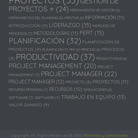
GESTIÓN DE
PROYECTOS ⭐
(24)
HERRAMIENTAS DE GESTIÓN
(6)
INFORMACIÓN
(11)
HERRAMIENTAS DEL PLANNING
(6)
IMPUTAR
(6)
LIDERAZGO
(15)
INTRODUCCIÓN
(9)
MERCADO DE
PERT
(15)
METODOLOGÍAS
(11)
PROCESOS
(7)
PLANIFICACIÓN
(32)
PLANIFICACIÓN DE
PROYECTOS
(9)
PROCESOS
PLANIFICAR
(7)
PMI
(6)
PROCESO
(6)
PRODUCTIVIDAD
(37)
(9)
PRODUCTIVIDAD
(6)
PROJECT MANAGEMENT
(20)
PROJECT
PROJECT MANAGER
(22)
MANAGEMENT
(7)
PROJECT MANAGER
(12)
PROYECTOS
(11)
PROYECTO
(8)
RECURSOS
(10)
RECURSO PERSONA
(7)
SIMULACIONES
(6)
TRABAJO EN EQUIPO
(13)
SOFTWARE
(7)
SOFTWARE
(7)
VALOR GANADO
(9)
Copyright All Rights Reserved © 2020
Términos y condiciones