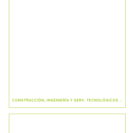
CONSTRUCCIÓN, INGENIERÍA Y SERV. TECNOLÓGICOS COMPARTEN LAS CLAVES PARA SER MÁS COMPETITIVOS