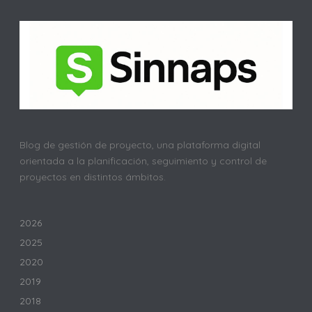
Blog de gestión de proyecto, una plataforma digital
orientada a la planificación, seguimiento y control de
proyectos en distintos ámbitos.
2026
2025
2020
2019
2018